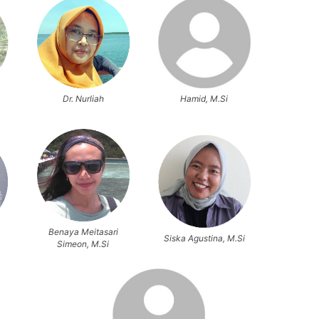
Dr. Nurliah
Hamid, M.Si
Benaya Meitasari
Siska Agustina, M.Si
Simeon, M.Si