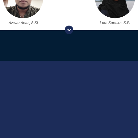
Lora Santika, S.Pi
Azwar Anas, S.Si