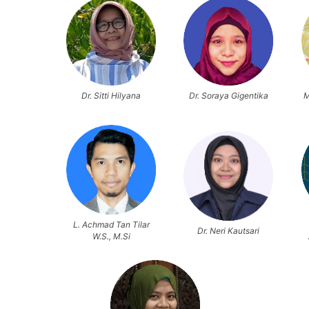
Dr. Sitti Hilyana
Dr. Soraya Gigentika
M
L. Achmad Tan Tilar
Dr. Neri Kautsari
W.S., M.Si