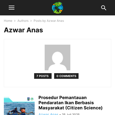
Home
Authors
Posts by Azwar Anas
Azwar Anas
7 POSTS
0 COMMENTS
Prosedur Pemantauan
Pendaratan Ikan Berbasis
Masyarakat (Citizen Science)
Azwar Anas
-
25 Juli 2025